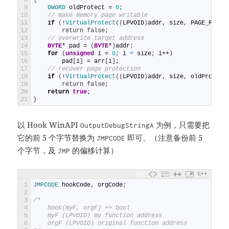
9
DWORD 
oldProtect
=
0
;
10
// make memory page writable
11
if
(
!
VirtualProtect
(
(
LPVOID
)
addr
,
size
,
PAGE_READW
12
        return false;
13
// overwrite target address
14
BYTE
*
pad
=
(
BYTE
*
)
addr
;
15
for
(
unsigned
i
=
0
;
i
<
size
;
i
++
)
16
pad
[
i
]
=
arr
[
i
]
;
17
// recover page protection
18
if
(
!
VirtualProtect
(
(
LPVOID
)
addr
,
size
,
oldProtect
19
        return false;
20
return
true
;
21
}
以 Hook WinAPI
为例，只需要把
OutputDebugStringA
它的前 5 个字节替换为
即可。（注意备份前 5
JMPCODE
个字节，及
的偏移计算）
JMP
C++
1
JMPCODE 
hookCode
,
orgCode
;
2
3
/*
4
    hook(myF, orgF) => bool
5
    myF (LPVOID) my function address
6
    orgF (LPVOID) original function address