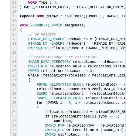
10
WORD
Type
:
4
;
11
}
BASE_RELOCATION_ENTRY
,
*
PBASE_RELOCATION_ENTRY
;
12
13
typedef
BOOL
(
WINAPI
*
tpDllMain
)
(
HMODULE
,
DWORD
,
LPVOID
14
15
void
PLoadDll
(
LPVOID 
imageBase
)
16
{
17
// pe headers
18
PIMAGE_DOS_HEADER 
dosHeaders
=
(
PIMAGE_DOS_HEADER
)
19
PIMAGE_NT_HEADERS 
ntHeaders
=
(
PIMAGE_NT_HEADERS
)
(
20
DWORD_PTR 
deltaImageBase
=
(
DWORD_PTR
)
imageBase
-
21
22
// perform image base relocation
23
IMAGE_DATA_DIRECTORY 
relocations
=
ntHeaders
-
>
Opti
24
DWORD_PTR 
relocationTable
=
relocations
.
VirtualAdd
25
DWORD 
relocationsProcessed
=
0
;
26
while
(
relocationsProcessed
<
relocations
.
Size
)
27
{
28
PBASE_RELOCATION_BLOCK 
relocationBlock
=
(
PBAS
29
relocationsProcessed
+=
sizeof
(
BASE_RELOCATION
30
DWORD 
relocationsCount
=
(
relocationBlock
-
>
Blo
31
PBASE_RELOCATION_ENTRY 
relocationEntries
=
(
PB
32
for
(
DWORD
i
=
0
;
i
<
relocationsCount
;
i
++
)
33
{
34
relocationsProcessed
+=
sizeof
(
BASE_RELOCA
35
if
(
relocationEntries
[
i
]
.
Type
==
0
)
36
continue
;
37
DWORD_PTR 
relocationRVA
=
relocationBlock
-
38
DWORD_PTR 
writePosition
=
(
DWORD_PTR
)
image
39
DWORD 
oldProtect
=
0
;