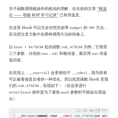
关于函数调用栈操作的粗浅的理解，在先前的文章
“栈溢
出 —— 初级 ROP 学习记录”
已有所提及。
在这里 Hook 可以完全仿照先前带
的
方法，
Gadget
JMP
应当把注意力集中在两种调用方法的转换上。
以
处的函数
为例，它接受
base + 0x75E90
sub_475E90
三个参数，分别由
，
和栈传递，最后用
传递
eax
edi
eax
返回值。
在实现上，
会更相似于
，因为前者
__usercall
__cdecl
可以被看做是后者的一种优化。所以把原函数 Hook 至我
们的
，实现如下：（在这里进行
sub_475E90
/
操作是为了避免
参数时可能会出现溢
enter
leave
push
出）
C++
1
__declspec
(
naked
)
char
__cdecl
sub_475E90
(
int
a3
)