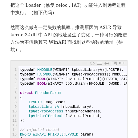
把这个 Loader（修复 reloc，IAT）功能注入到远程进程
中执行。（如下代码）
然而这么做有一定失败的机率，推测原因为 ASLR 导致
kernel32.dll 中 API 的地址发生了变化，一种可行的改进
方法为不借助其它 WinAPI 而找到这些函数的地址（待
坑）。
C++
1
typedef
HMODULE
(
WINAPI
*
tpLoadLibraryA
)
(
LPCSTR
)
;
2
typedef
FARPROC
(
WINAPI
*
tpGetProcAddress
)
(
HMODULE
,
LPC
3
typedef
BOOL
(
WINAPI
*
tpVirtualProtect
)
(
LPVOID
,
SIZE_T
,
4
typedef
BOOL
(
WINAPI
*
tpDllMain
)
(
HMODULE
,
DWORD
,
LPVOID
5
6
struct
PLoaderParam
7
{
8
LPVOID 
imageBase
;
9
tpLoadLibraryA 
fnLoadLibraryA
;
10
tpGetProcAddress 
fnGetProcAddress
;
11
tpVirtualProtect 
fnVirtualProtect
;
12
}
;
13
14
// injected thread
15
DWORD 
WINAPI 
PFixDll
(
LPVOID 
param
)