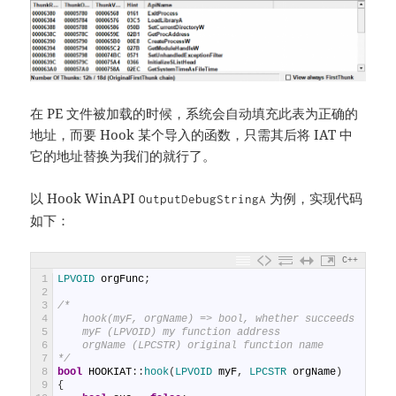
在 PE 文件被加载的时候，系统会自动填充此表为正确的
地址，而要 Hook 某个导入的函数，只需其后将 IAT 中
它的地址替换为我们的就行了。
以 Hook WinAPI
为例，实现代码
OutputDebugStringA
如下：
C++
1
LPVOID 
orgFunc
;
2
3
/*
4
    hook(myF, orgName) => bool, whether succeeds
5
    myF (LPVOID) my function address
6
    orgName (LPCSTR) original function name
7
*/
8
bool
HOOKIAT
:
:
hook
(
LPVOID 
myF
,
LPCSTR 
orgName
)
9
{