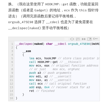
换。（我在这里使用了
函数，功能是返回
HOOKJMP::get
原函数（或者是
）的地址，
作为
指针传
Gadget
ecx
this
进去）（调用完原函数后要记得平衡堆栈，
选择了
也是为了避免需要在
orgsub_475E90
__cdecl
里手动平衡堆栈）
__declspec(naked)
C++
1
__declspec
(
naked
)
char
__cdecl
orgsub_475E90
(
DWORD
*
a1
2
{
3
__asm
4
{
5
lea 
ecx
,
hookJMP
// store class pointer in ecx
6
call 
HOOKJMP
:
:
get
// __thiscall
7
mov 
ecx
,
eax
// original function address
8
// or just    mov ecx, orgFunc
9
push 
a3
// push arguments
10
mov 
edi
,
a2
// __usercall
11
mov 
eax
,
a1
// __usercall
12
call 
ecx
// call original function
13
add 
esp
,
0x4
// recover stack for a3
14
ret
// finished
15
}
16
}