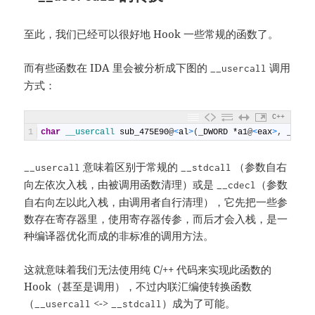
至此，我们已经可以很好地 Hook 一些常规的函数了。
而有些函数在 IDA 里会被分析成下图的
调用
__usercall
方式：
C++
1
char
__usercall 
sub_475E90
@
<
al
>
(
_DWORD
*
a1
@
<
eax
>
,
_DWOR
意味着区别于常规的
（参数自右
__usercall
__stdcall
向左依次入栈，由被调用函数清理）或是
（参数
__cdecl
自右向左以此入栈，由调用者自行清理），它先把一些参
数存在寄存器里，使用寄存器传参，而后才会入栈，是一
种编译器优化而成的非标准的调用方法。
这就意味着我们无法使用纯 C/++ 代码来实现此函数的
Hook（甚至是调用），不过内联汇编使转换函数
（
<->
）成为了可能。
__usercall
__stdcall