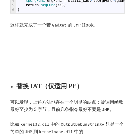
4
tpOrgFunc 
orgFunc
=
static_cast
<
tpOrgFunc
>
(
gadAddre
5
return
orgFunc
(
a1
)
;
6
}
这样就完成了一个带
的
Hook。
Gadget
JMP
替换 IAT（仅适用 PE）
可以发现，上述方法也存在一个明显的缺点：被调用函数
最好至少为 5 字节，且前几条指令最好不要是
。
JMP
比如
中的
只是一个
kernel32.dll
OutputDebugStringA
简单的
到
中的
JMP
kernelbase.dll