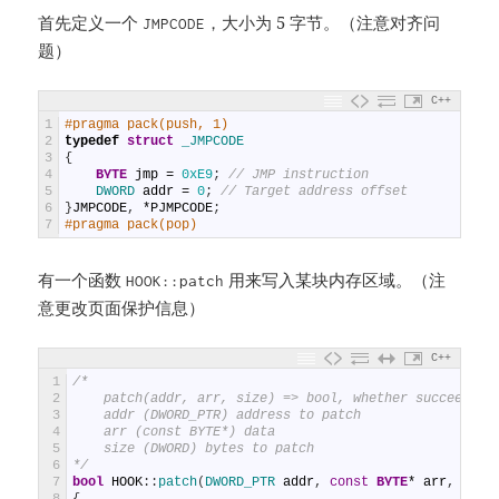
首先定义一个
，大小为 5 字节。（注意对齐问
JMPCODE
题）
C++
1
#pragma pack(push, 1)
2
typedef
struct
_JMPCODE
3
{
4
BYTE
jmp
=
0xE9
;
// JMP instruction
5
DWORD 
addr
=
0
;
// Target address offset
6
}
JMPCODE
,
*
PJMPCODE
;
7
#pragma pack(pop)
有一个函数
用来写入某块内存区域。（注
HOOK::patch
意更改页面保护信息）
C++
1
/*
2
    patch(addr, arr, size) => bool, whether succeeds
3
    addr (DWORD_PTR) address to patch
4
    arr (const BYTE*) data
5
    size (DWORD) bytes to patch
6
*/
7
bool
HOOK
:
:
patch
(
DWORD_PTR 
addr
,
const
BYTE
*
arr
,
DWOR
8
{