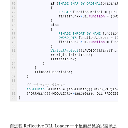
70
if
(
IMAGE_SNAP_BY_ORDINAL
(
originalFirs
71
{
72
LPCSTR 
functionOrdinal
=
(
LPCSTR
)
I
73
firstThunk
-
>
u1
.
Function
=
(
DWORD_P
74
}
75
else
76
{
77
PIMAGE_IMPORT_BY_NAME 
functionName
78
DWORD_PTR 
functionAddress
=
(
DWORD
79
firstThunk
-
>
u1
.
Function
=
function
80
}
81
VirtualProtect
(
(
LPVOID
)
(
&firstThunk->u
82
++
originalFirstThunk
;
83
++
firstThunk
;
84
}
85
}
86
++
importDescriptor
;
87
}
88
89
// entering DllMain
90
tpDllMain 
DllMain
=
(
tpDllMain
)
(
(
DWORD_PTR
)
lp
-
>
ima
91
(
*
DllMain
)
(
(
HMODULE
)
lp
-
>
imageBase
,
DLL_PROCESS_ATT
92
}
而远程 Reflective DLL Loader 一个显而易见的思路就是