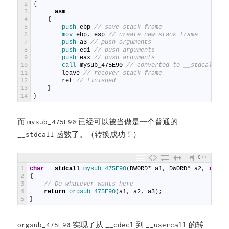
2
{
3
__asm
4
{
5
push 
ebp
// save stack frame
6
mov 
ebp
,
esp
// create new stack frame
7
push 
a3
// push arguments
8
push 
edi
// push arguments
9
push 
eax
// push arguments
10
call 
mysub_475E90
// converted to __stdcall
11
leave
// recover stack frame
12
ret
// finished
13
}
14
}
而
已经可以被当做是一个普通的
mysub_475E90
函数了。（转换成功！）
__stdcall
C++
1
char
__stdcall
mysub_475E90
(
DWORD
*
a1
,
DWORD
*
a2
,
int
a
2
{
3
// Do whatever wants here
4
return
orgsub_475E90
(
a1
,
a2
,
a3
)
;
5
}
实现了从
到
的转
orgsub_475E90
__cdecl
__usercall