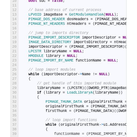
10
bool
suc
=
false
;
11
12
// base address of current process
13
LPVOID 
imageBase
=
GetModuleHandleA
(
NULL
)
;
14
PIMAGE_DOS_HEADER 
dosHeaders
=
(
PIMAGE_DOS_HEADER
)
15
PIMAGE_NT_HEADERS 
ntHeaders
=
(
PIMAGE_NT_HEADERS
)
(
16
17
// jump to imports directory
18
PIMAGE_IMPORT_DESCRIPTOR 
importDescriptor
=
NULL
;
19
IMAGE_DATA_DIRECTORY 
importsDirectory
=
ntHeaders
-
20
importDescriptor
=
(
PIMAGE_IMPORT_DESCRIPTOR
)
(
impo
21
LPCSTR 
libraryName
=
NULL
;
22
HMODULE 
library
=
NULL
;
23
PIMAGE_IMPORT_BY_NAME 
functionName
=
NULL
;
24
25
// loop import modules
26
while
(
importDescriptor
-
>
Name
!
=
NULL
)
27
{
28
// get handle of this imported module
29
libraryName
=
(
LPCSTR
)
(
(
DWORD_PTR
)
imageBase
+
30
if
(
library
=
LoadLibraryA
(
libraryName
)
)
31
{
32
PIMAGE_THUNK_DATA 
originalFirstThunk
=
NUL
33
originalFirstThunk
=
(
PIMAGE_THUNK_DATA
)
(
(
34
firstThunk
=
(
PIMAGE_THUNK_DATA
)
(
(
DWORD_PT
35
36
// loop import functions
37
while
(
originalFirstThunk
-
>
u1
.
AddressOfDat
38
            {
39
                functionName = (PIMAGE_IMPORT_BY_NAME)