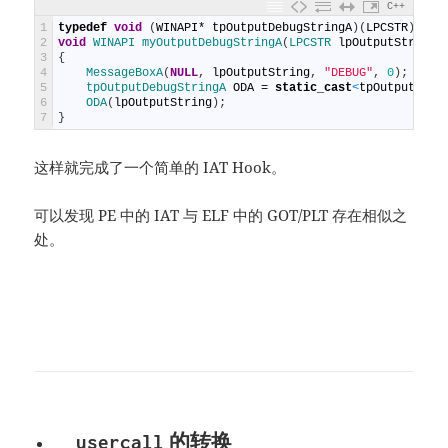
C++
1
typedef
void
(
WINAPI
*
tpOutputDebugStringA
)
(
LPCSTR
)
;
2
void
WINAPI 
myOutputDebugStringA
(
LPCSTR 
lpOutputString
)
3
{
4
MessageBoxA
(
NULL
,
lpOutputString
,
"DEBUG"
,
0
)
;
5
tpOutputDebugStringA 
ODA
=
static_cast
<
tpOutputDebu
6
ODA
(
lpOutputString
)
;
7
}
这样就完成了一个简单的 IAT Hook。
可以发现 PE 中的 IAT 与 ELF 中的 GOT/PLT 存在相似之
处。
的转换
__usercall