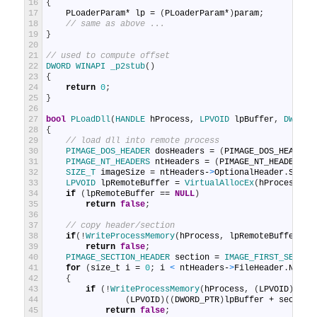
16
{
17
PLoaderParam
*
lp
=
(
PLoaderParam
*
)
param
;
18
// same as above ...
19
}
20
21
// used to compute offset
22
DWORD 
WINAPI 
_p2stub
(
)
23
{
24
return
0
;
25
}
26
27
bool
PLoadDll
(
HANDLE 
hProcess
,
LPVOID 
lpBuffer
,
DWORD 
28
{
29
// load dll into remote process
30
PIMAGE_DOS_HEADER 
dosHeaders
=
(
PIMAGE_DOS_HEADER
)
31
PIMAGE_NT_HEADERS 
ntHeaders
=
(
PIMAGE_NT_HEADERS
)
(
32
SIZE_T 
imageSize
=
ntHeaders
-
>
OptionalHeader
.
SizeO
33
LPVOID 
lpRemoteBuffer
=
VirtualAllocEx
(
hProcess
,
N
34
if
(
lpRemoteBuffer
==
NULL
)
35
return
false
;
36
37
// copy header/section
38
if
(
!
WriteProcessMemory
(
hProcess
,
lpRemoteBuffer
,
l
39
return
false
;
40
PIMAGE_SECTION_HEADER 
section
=
IMAGE_FIRST_SECTIO
41
for
(
size_t
i
=
0
;
i
<
ntHeaders
-
>
FileHeader
.
Numbe
42
{
43
if
(
!
WriteProcessMemory
(
hProcess
,
(
LPVOID
)
(
(
DW
44
(
LPVOID
)
(
(
DWORD_PTR
)
lpBuffer
+
section
45
return
false
;