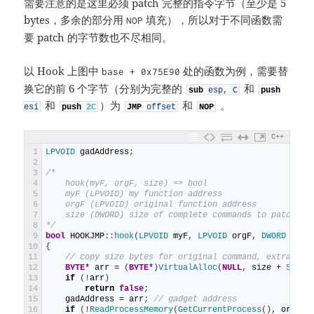
需要注意的是这里必须 patch 完整的指令字节（至少是 5
bytes，多余的部分用
填充），所以对于不同函数需
NOP
要 patch 的字节数也不尽相同。
以 Hook 上图中
处的函数为例，需要替
base + 0x75E90
换它的前 6 个字节（分别为完整的
和
sub
esp
,
C
push
和
）为
和
。
esi
push
2C
JMP
offset
NOP
C++
1
LPVOID 
gadAddress
;
2
3
/*
4
    hook(myF, orgF, size) => bool
5
    myF (LPVOID) my function address
6
    orgF (LPVOID) original function address
7
    size (DWORD) size of complete commands to patch
8
*/
9
bool
HOOKJMP
:
:
hook
(
LPVOID 
myF
,
LPVOID 
orgF
,
DWORD 
size
10
{
11
// copy size bytes for original command, extra 5 f
12
BYTE
*
arr
=
(
BYTE
*
)
VirtualAlloc
(
NULL
,
size
+
5
,
ME
13
if
(
!
arr
)
14
return
false
;
15
gadAddress
=
arr
;
// gadget address
16
if
(
!
ReadProcessMemory
(
GetCurrentProcess
(
)
,
orgF
,