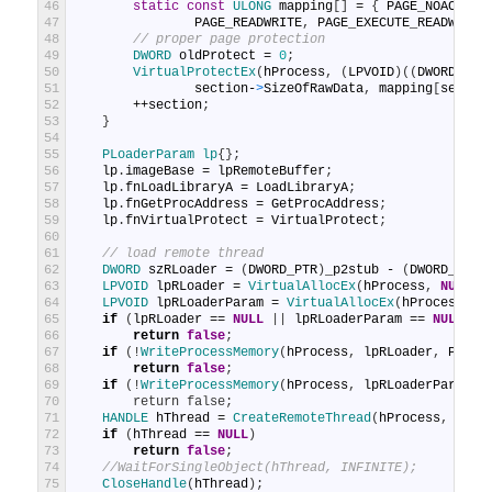
46
static
const
ULONG 
mapping
[
]
=
{
PAGE_NOACCESS
47
PAGE_READWRITE
,
PAGE_EXECUTE_READWRITE
48
// proper page protection
49
DWORD 
oldProtect
=
0
;
50
VirtualProtectEx
(
hProcess
,
(
LPVOID
)
(
(
DWORD_PTR
51
section
-
>
SizeOfRawData
,
mapping
[
sectio
52
++
section
;
53
}
54
55
PLoaderParam
lp
{
}
;
56
lp
.
imageBase
=
lpRemoteBuffer
;
57
lp
.
fnLoadLibraryA
=
LoadLibraryA
;
58
lp
.
fnGetProcAddress
=
GetProcAddress
;
59
lp
.
fnVirtualProtect
=
VirtualProtect
;
60
61
// load remote thread
62
DWORD 
szRLoader
=
(
DWORD_PTR
)
_p2stub
-
(
DWORD_PTR
)
63
LPVOID 
lpRLoader
=
VirtualAllocEx
(
hProcess
,
NULL
,
64
LPVOID 
lpRLoaderParam
=
VirtualAllocEx
(
hProcess
,
N
65
if
(
lpRLoader
==
NULL
|
|
lpRLoaderParam
==
NULL
)
66
return
false
;
67
if
(
!
WriteProcessMemory
(
hProcess
,
lpRLoader
,
PFixD
68
return
false
;
69
if
(
!
WriteProcessMemory
(
hProcess
,
lpRLoaderParam
,
70
        return false;
71
HANDLE 
hThread
=
CreateRemoteThread
(
hProcess
,
NULL
72
if
(
hThread
==
NULL
)
73
return
false
;
74
//WaitForSingleObject(hThread, INFINITE);
75
CloseHandle
(
hThread
)
;