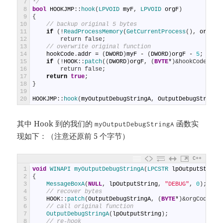
7
*/
8
bool
HOOKJMP
:
:
hook
(
LPVOID 
myF
,
LPVOID 
orgF
)
9
{
10
// backup original 5 bytes
11
if
(
!
ReadProcessMemory
(
GetCurrentProcess
(
)
,
orgF
,
12
        return false;
13
// overwrite original function
14
hookCode
.
addr
=
(
DWORD
)
myF
-
(
DWORD
)
orgF
-
5
;
// c
15
if
(
!
HOOK
:
:
patch
(
(
DWORD
)
orgF
,
(
BYTE
*
)
&hookCode, 5)
16
        return false;
17
return
true
;
18
}
19
20
HOOKJMP
:
:
hook
(
myOutputDebugStringA
,
OutputDebugStringA
其中 Hook 到的我们的
函数实
myOutputDebugStringA
现如下：（注意还原前 5 个字节）
C++
1
void
WINAPI 
myOutputDebugStringA
(
LPCSTR 
lpOutputString
2
{
3
MessageBoxA
(
NULL
,
lpOutputString
,
"DEBUG"
,
0
)
;
4
// recover bytes
5
HOOK
:
:
patch
(
OutputDebugStringA
,
(
BYTE
*
)
&orgCode, 5
6
// call original function
7
OutputDebugStringA
(
lpOutputString
)
;
8
// re-hook