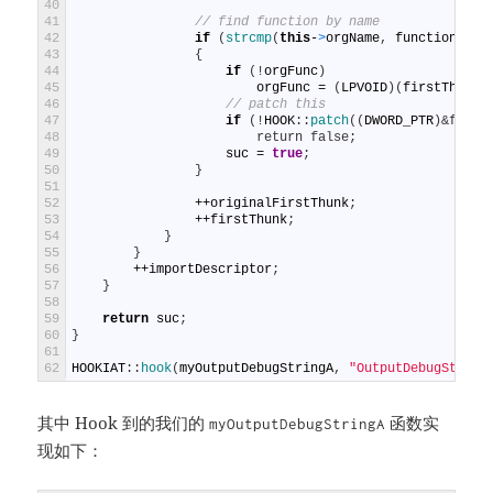
40
41
// find function by name
42
if
(
strcmp
(
this
-
>
orgName
,
functionName
43
{
44
if
(
!
orgFunc
)
45
orgFunc
=
(
LPVOID
)
(
firstThunk
-
46
// patch this
47
if
(
!
HOOK
:
:
patch
(
(
DWORD_PTR
)
&first
48
                        return false;
49
suc
=
true
;
50
}
51
52
++
originalFirstThunk
;
53
++
firstThunk
;
54
}
55
}
56
++
importDescriptor
;
57
}
58
59
return
suc
;
60
}
61
62
HOOKIAT
:
:
hook
(
myOutputDebugStringA
,
"OutputDebugString
其中 Hook 到的我们的
函数实
myOutputDebugStringA
现如下：