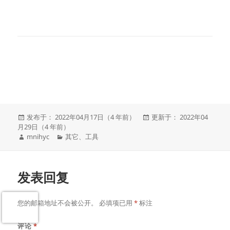
发
发
发布于： 2022年04月17日（4 年前）
更新于： 2022年04
布
布
月29日（4 年前）
于
作
分
于
mnihyc
其它
、
工具
者
类
发表回复
您的邮箱地址不会被公开。
必填项已用
*
标注
评论
*