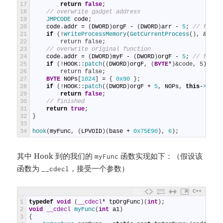
17
return
false
;
18
// overwrite gadget address
19
JMPCODE 
code
;
20
code
.
addr
=
(
DWORD
)
orgF
-
(
DWORD
)
arr
-
5
;
// from 
21
if
(
!
WriteProcessMemory
(
GetCurrentProcess
(
)
,
&arr[
22
        return false;
23
// overwrite original function
24
code
.
addr
=
(
DWORD
)
myF
-
(
DWORD
)
orgF
-
5
;
// from 
25
if
(
!
HOOK
:
:
patch
(
(
DWORD
)
orgF
,
(
BYTE
*
)
&code, 5))
26
        return false;
27
BYTE
NOPs
[
1024
]
=
{
0x90
}
;
28
if
(
!
HOOK
:
:
patch
(
(
DWORD
)
orgF
+
5
,
NOPs
,
this
-
>
size
29
return
false
;
30
// finished
31
return
true
;
32
}
33
34
hook
(
myFunc
,
(
LPVOID
)
(
base
+
0x75E90
)
,
6
)
;
其中 Hook 到的我们的
函数实现如下：（假设该
myFunc
函数为
，接受一个参数）
__cdecl
C++
1
typedef
void
(
__cdecl
*
tpOrgFunc
)
(
int
)
;
2
void
__cdecl
myFunc
(
int
a1
)
3
{