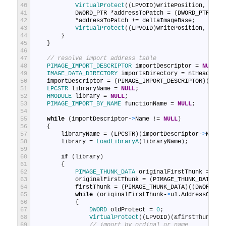
40
VirtualProtect
(
(
LPVOID
)
writePosition
,
size
41
DWORD_PTR
*
addressToPatch
=
(
DWORD_PTR
*
)
wr
42
*
addressToPatch
+=
deltaImageBase
;
43
VirtualProtect
(
(
LPVOID
)
writePosition
,
size
44
}
45
}
46
47
// resolve import address table
48
PIMAGE_IMPORT_DESCRIPTOR 
importDescriptor
=
NULL
;
49
IMAGE_DATA_DIRECTORY 
importsDirectory
=
ntHeaders
-
50
importDescriptor
=
(
PIMAGE_IMPORT_DESCRIPTOR
)
(
impo
51
LPCSTR 
libraryName
=
NULL
;
52
HMODULE 
library
=
NULL
;
53
PIMAGE_IMPORT_BY_NAME 
functionName
=
NULL
;
54
55
while
(
importDescriptor
-
>
Name
!
=
NULL
)
56
{
57
libraryName
=
(
LPCSTR
)
(
importDescriptor
-
>
Name
58
library
=
LoadLibraryA
(
libraryName
)
;
59
60
if
(
library
)
61
{
62
PIMAGE_THUNK_DATA 
originalFirstThunk
=
NUL
63
originalFirstThunk
=
(
PIMAGE_THUNK_DATA
)
(
(
64
firstThunk
=
(
PIMAGE_THUNK_DATA
)
(
(
DWORD_PT
65
while
(
originalFirstThunk
-
>
u1
.
AddressOfDat
66
{
67
DWORD 
oldProtect
=
0
;
68
VirtualProtect
(
(
LPVOID
)
(
&firstThunk->u
69
// import by ordinal or name