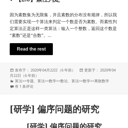
因为素数集为无限集，并且素数的分布没有规律，所以我
们需要实现一个算法来判定一个数是否为素数。而素性判
定算法正是这样一类算法：输入一个整数，返回这个数是
“素数”还是“合数”。…
Read the rest
发
发
发布于： 2020年04月22日（6 年前）
更新于： 2020年04
布
布
月22日（6 年前）
于
分
于
算法
>>
专题
、
算法
>>
数学
>>
数论
、
算法
>>
数学
>>
离散数学
类
[研学] 质因数分解及素性判定
有 1 条评论
[研学] 偏序问题的研究
[研学] 偏序问题的研究