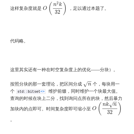
2
(
)
n
k
这样复杂度就是
，足以通过本题了。
O
32
代码略。
这里其实还有一种在时空复杂度上的优化——分块）。
−
−
按照分块的那一套理论，把区间分成
个，每块用一
√
n
个
维护前缀，同时维护一个块最大值。
std
:
:
bitset
<
>
查询的时候在块上二分，找到询问点所在的块，然后暴力
−
−
√
(
)
n
k
n
加块内的点即可。时间复杂度即可缩小至
O
32
。