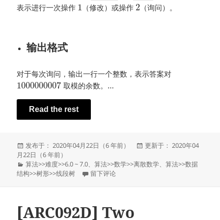
1
2
表示进行一次操作
（修改）或操作
（询问）。
输出格式
对于每次询问，输出一行一个整数，表示答案对
1000000007
取模的余数。…
Read the rest
发
发
发布于： 2020年04月22日（6 年前）
更新于： 2020年04
布
布
月22日（6 年前）
于
分
于
算法
>>
难度
>>
6.0 ~ 7.0
、
算法
>>
数学
>>
离散数学
、
算法
>>
数据
类
于YZOJ P4643 [BJOI2018] 链上二次求和
结构
>>
树形
>>
线段树
留下评论
[ARC092D] Two