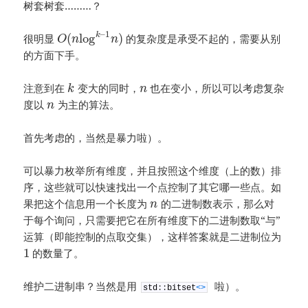
树套树套………？
–
1
(
log
)
k
很明显
的复杂度是承受不起的，需要从别
O
n
n
的方面下手。
注意到在
变大的同时，
也在变小，所以可以考虑复杂
k
n
度以
为主的算法。
n
首先考虑的，当然是暴力啦）。
可以暴力枚举所有维度，并且按照这个维度（上的数）排
序，这些就可以快速找出一个点控制了其它哪一些点。如
果把这个信息用一个长度为
的二进制数表示，那么对
n
于每个询问，只需要把它在所有维度下的二进制数取“与”
运算（即能控制的点取交集），这样答案就是二进制位为
1
的数量了。
维护二进制串？当然是用
啦）。
std
:
:
bitset
<
>