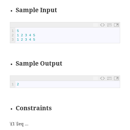
Sample Input
1
5
2
1
2
3
4
5
3
1
2
3
4
5
Sample Output
1
2
Constraints
\(1 \leq …