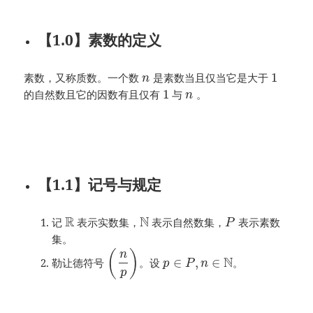
【1.0】素数的定义
1
素数，又称质数。一个数
是素数当且仅当它是大于
n
1
的自然数且它的因数有且仅有
与
。
n
【1.1】记号与规定
R
N
记
表示实数集，
表示自然数集，
表示素数
P
集。
(
)
n
N
∈
,
∈
勒让德符号
。设
。
p
P
n
p