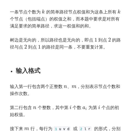
一条节点个数为
的简单路径节点权值和为这条上所有
k
k
个节点（包括端点）的权值之和，而本题中要求是对所有
满足要求的简单路径，求这一权值和的和。
1
2
树边是无向的，所以路径也是无向的，即点
到点
的路
2
1
径与点
到点
的路径是同一条，不要重复计算。
输入格式
输入第一行包含两个正整数
、
，分别表示节点个数和
n
m
操作次数。
第二行包含
个整数，其中第
个数
为第
个点的初
n
i
a
i
i
始权值。
接下来
行，每行为
或
的形式，分别
m
1
u
v
d
2
l
r