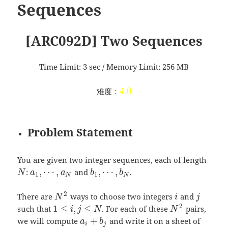
Sequences
[ARC092D] Two Sequences
Time Limit: 3 sec / Memory Limit: 256 MB
4.0
难度：
Problem Statement
You are given two integer sequences, each of length
,
⋯
,
,
⋯
,
:
and
.
N
a
a
b
b
1
1
N
N
2
There are
ways to choose two integers
and
N
i
j
2
1
≤
,
≤
such that
. For each of these
pairs,
i
j
N
N
+
we will compute
and write it on a sheet of
a
b
i
j