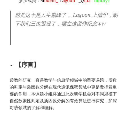
参加成员：
M
odem_
L
agoon
_
Q
ijia
mnihyc
感觉这个是人生巅峰了， Lagoon 上清华，剩
下我们三也退役了，摆在这留作纪念ww
拿
濑户口的话来说，就是萌新那会才是最辉煌的
时期www
【序言】
质数的研究一直是数学与信息学领域中的重要课题，质数
的判定与质因数分解在现代通讯保密领域中更是发挥着重
要的作用，本课题小组将通过此次研学机会对不同规模下
自然数素性判定及质因数分解的有效算法进行探究，加深
对该领域的了解和理解。