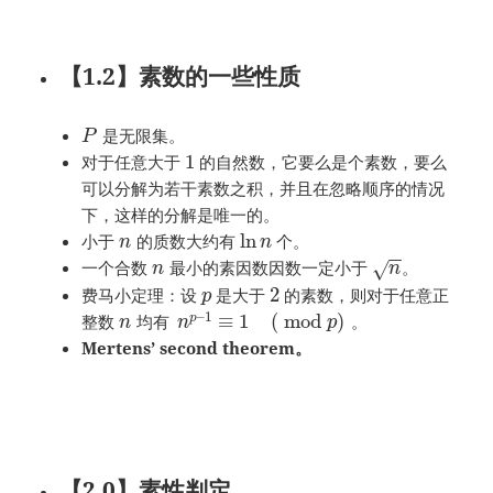
【1.2】素数的一些性质
是无限集。
P
1
对于任意大于
的自然数，它要么是个素数，要么
可以分解为若干素数之积，并且在忽略顺序的情况
下，这样的分解是唯一的。
ln
小于
的质数大约有
个。
n
n
−
−
一个合数
最小的素因数因数一定小于
。
√
n
n
2
费马小定理：设
是大于
的素数，则对于任意正
p
–
1
≡
1
(
mod
)
整数
均有
。
p
n
n
p
Mertens’ second theorem
。
【2.0】素性判定