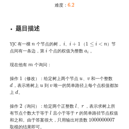
6.2
难度：
题目描述
+
1
1
≤
<
YJC 有一棵
个节点的树，
、
（
）节
n
i
i
i
n
点间有一条边，第
个点的权值为整数
。
i
a
i
现在他有
个询问：
m
1
操作
（修改）：给定树上两个节点
、
和一个整数
u
v
，表示将树上
到
唯一的简单路径上每个点权值都加
d
u
v
上
。
d
2
操作
（询问）：给定两个正整数
、
，表示求树上所
l
r
有节点个数大于等于
且小于等于
的简单路径节点权值
l
r
1000000007
和之和。由于答案很大，只用输出对质数
取模的结果即可。