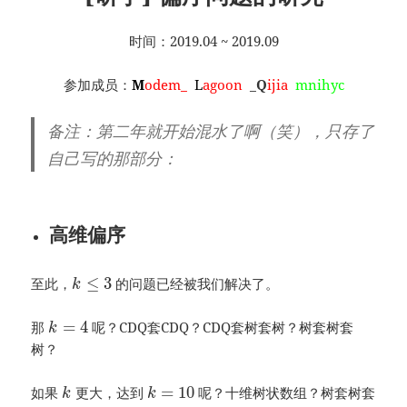
时间：2019.04 ~ 2019.09
参加成员：
M
odem_
L
agoon
_
Q
ijia
mnihyc
备注：第二年就开始混水了啊（笑），只存了
自己写的那部分：
高维偏序
≤
3
至此，
的问题已经被我们解决了。
k
=
4
那
呢？CDQ套CDQ？CDQ套树套树？树套树套
k
树？
=
10
如果
更大，达到
呢？十维树状数组？树套树套
k
k