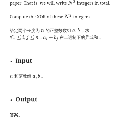
2
paper. That is, we will write
integers in total.
N
2
Compute the XOR of these
integers.
N
,
给定两个长度为
的正整数数组
，求
n
a
b
∀
1
≤
,
≤
+
，
在二进制下的异或和 。
i
j
n
a
b
i
j
Input
,
和两数组
。
n
a
b
Output
答案。