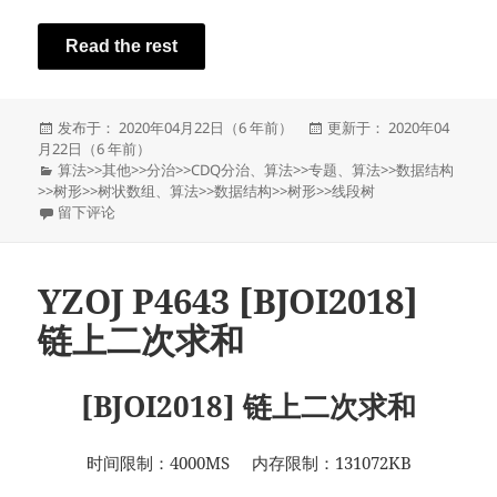
Read the rest
发
发
发布于： 2020年04月22日（6 年前）
更新于： 2020年04
布
布
月22日（6 年前）
于
分
于
算法
>>
其他
>>
分治
>>
CDQ分治
、
算法
>>
专题
、
算法
>>
数据结构
类
>>
树形
>>
树状数组
、
算法
>>
数据结构
>>
树形
>>
线段树
于[研学] 偏序问题的研究
留下评论
YZOJ P4643 [BJOI2018]
链上二次求和
[BJOI2018] 链上二次求和
时间限制：4000MS 内存限制：131072KB