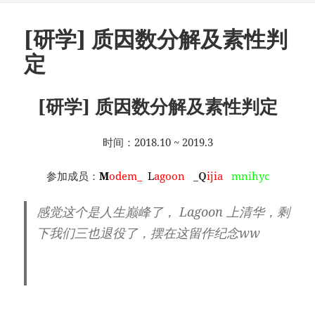
[研学] 质因数分解及素性判
定
[研学] 质因数分解及素性判定
时间：2018.10 ~ 2019.3
参加成员：
M
odem_
L
agoon
_
Q
ijia
mnihyc
感觉这个是人生巅峰了， Lagoon 上清华，剩
下我们三也退役了，摆在这留作纪念ww
拿
濑户口的话来说，就是萌新那会才是最辉煌的
时期www