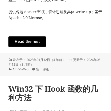
提供各题 docker 环境，设计思路及具体 write-up；基于
Apache 2.0 License。
…
Read the rest
发
发
发布于： 2023年01月12日（4 年前）
更新于： 2026年05
布
布
月15日（3 月前）
于
分
于CTF Web 原创题三道
于
CTF
>>
Web
留下评论
类
Win32 下 Hook 函数的几
种方法