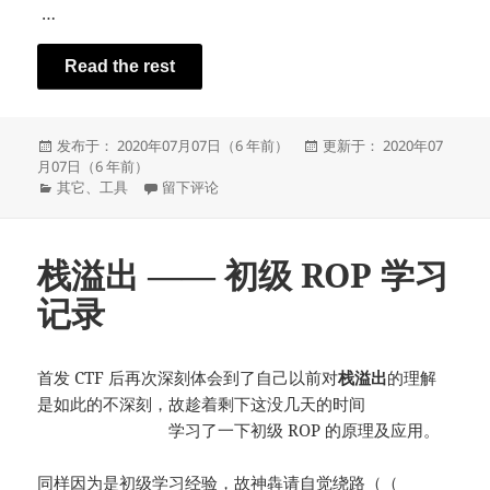
…
Read the rest
发
发
发布于： 2020年07月07日（6 年前）
更新于： 2020年07
布
布
月07日（6 年前）
于
分
于Wireguard Network, Chaining and Routing
于
其它
、
工具
留下评论
类
栈溢出 —— 初级 ROP 学习
记录
首发 CTF 后再次深刻体会到了自己以前对
栈溢出
的理解
是如此的不深刻，故趁着剩下这没几天的时间
（不是应该
拿来补作业吗？）
学习了一下初级 ROP 的原理及应用。
同样因为是初级学习经验，故神犇请自觉绕路（（