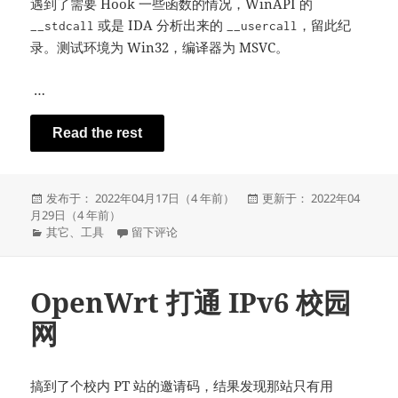
遇到了需要 Hook 一些函数的情况，WinAPI 的
或是 IDA 分析出来的
，留此纪
__stdcall
__usercall
录。测试环境为 Win32，编译器为 MSVC。
…
Read the rest
发
发
发布于： 2022年04月17日（4 年前）
更新于： 2022年04
布
布
月29日（4 年前）
于
分
于Win32 下 Hook 函数的几种方法
于
其它
、
工具
留下评论
类
OpenWrt 打通 IPv6 校园
网
搞到了个校内 PT 站的邀请码，结果发现那站只有用