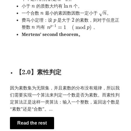
ln
小于
的质数大约有
个。
n
n
−
−
一个合数
最小的素因数因数一定小于
。
√
n
n
2
费马小定理：设
是大于
的素数，则对于任意正
p
–
1
≡
1
(
mod
)
整数
均有
。
p
n
n
p
Mertens’ second theorem
。
【2.0】素性判定
因为素数集为无限集，并且素数的分布没有规律，所以我
们需要实现一个算法来判定一个数是否为素数。而素性判
定算法正是这样一类算法：输入一个整数，返回这个数是
“素数”还是“合数”。…
Read the rest