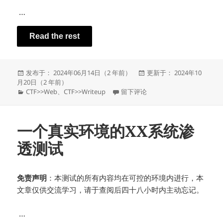
…
Read the rest
发
发
发布于： 2024年06月14日（2 年前）
更新于： 2024年10
布
布
月20日（2 年前）
于
分
于2023~2024 近期 CTF 部分 Writeup 
于
CTF
>>
Web
、
CTF
>>
Writeup
留下评论
类
一个真实环境的XX系统渗
透测试
免责声明
：本测试的所有内容均在可控的环境内进行，本
文章仅供交流学习，请于查阅后四十八小时内主动忘记。
…