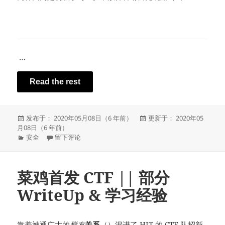
…
Read the rest
发
发
发布于： 2020年05月08日（6 年前）
更新于： 2020年05
布
布
月08日（6 年前）
于
分
于栈溢出 —— 初级 ROP 学习记录
于
安全
留下评论
类
菜鸡首发 CTF || 部分
WriteUp & 学习经验
靠着神通广大的
群友
关系
（）混进了 HIT 的 CTF 队
招新