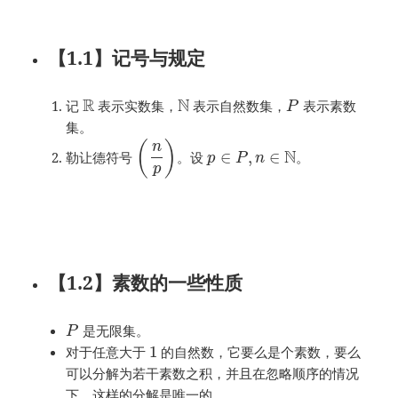
【1.1】记号与规定
R
N
记
表示实数集，
表示自然数集，
表示素数
P
集。
(
)
n
N
∈
,
∈
勒让德符号
。设
。
p
P
n
p
【1.2】素数的一些性质
是无限集。
P
1
对于任意大于
的自然数，它要么是个素数，要么
可以分解为若干素数之积，并且在忽略顺序的情况
下，这样的分解是唯一的。