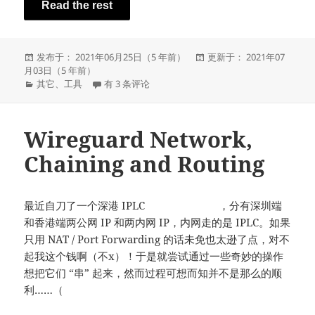
Read the rest
发
发
发布于： 2021年06月25日（5 年前）
更新于： 2021年07
布
布
月03日（5 年前）
于
分
Legacy Toolset（纪念用）
于
其它
、
工具
有 3 条评论
类
Wireguard Network,
Chaining and Routing
最近自刀了一个深港 IPLC
（吃不起饭啦）
，分有深圳端
和香港端两公网 IP 和两内网 IP，内网走的是 IPLC。如果
只用 NAT / Port Forwarding 的话未免也太逊了点，对不
起我这个钱啊（不x）！于是就尝试通过一些奇妙的操作
想把它们 “串” 起来，然而过程可想而知并不是那么的顺
利……（