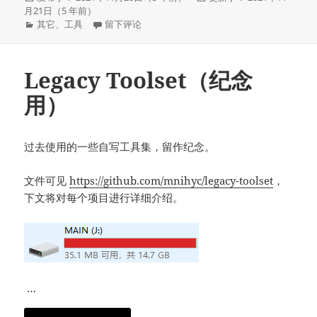
布
布
月21日（5 年前）
于
分
于OpenWrt 打通 IPv6 校园网
于
其它
、
工具
留下评论
类
Legacy Toolset（纪念
用）
过去使用的一些自写工具集，留作纪念。
文件可见
https://github.com/mnihyc/legacy-toolset
，
下文将对每个项目进行详细介绍。
…