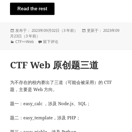
Read the rest
发
发
发布于： 2023年09月02日（3 年前）
更新于： 2023年09
布
布
月23日（3 年前）
于
分
于一个真实环境的XX系统渗透测试
于
CTF
>>
Web
留下评论
类
CTF Web 原创题三道
为不存在的校内赛出了三道（可能会被采用）的 CTF
题，主要是 Web 方向。
题一：easy_calc ，涉及 Node.js、SQL；
题二：easy_template，涉及 PHP；
题三：easy_pickle，涉及 Python。