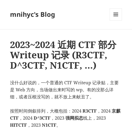
mnihyc's Blog
菜单和
挂件
2023~2024 近期 CTF 部分
Writeup 记录 (R3CTF,
D^3CTF, N1CTF, …)
没什么好说的，一个普通的 CTF Writeup 记录贴，主要
是 Web 方向，当场做出来时写的 wp。有的没那么详
细，或者压根没写的，就不放上来献丑了。
按照时间倒叙排列，大概包括：2024
R3CTF
，2024
京麒
CTF
，2024
D^3CTF
，2023
强网拟态
线上，2023
HITCTF
，2023
N1CTF
。