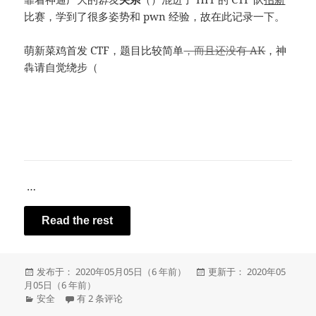
比赛，学到了很多姿势和 pwn 经验，故在此记录一下。
萌新菜鸡首发 CTF，题目比较简单
，而且还没有 AK
，神
犇请自觉绕步（
还有 %%%%%% rxz mcfx
…
Read the rest
发
发
发布于： 2020年05月05日（6 年前）
更新于： 2020年05
布
布
月05日（6 年前）
于
分
菜鸡首发 CTF || 部分 WriteUp & 学习经验
于
安全
有 2 条评论
类