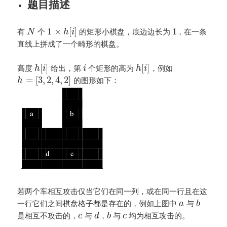
题目描述
1
×
[
]
1
有
个
的矩形小棋盘，底边边长为
，在一条
N
h
i
直线上拼成了一个畸形的棋盘。
[
]
[
]
高度
给出，第
个矩形的高为
，例如
h
i
i
h
i
=
[
3
,
2
,
4
,
2
]
的图形如下：
h
若两个车相互攻击仅当它们在同一列，或在同一行且在这
一行它们之间棋盘格子都是存在的，例如上图中
与
a
b
是相互不攻击的，
与
，
与
均为相互攻击的。
c
d
b
c