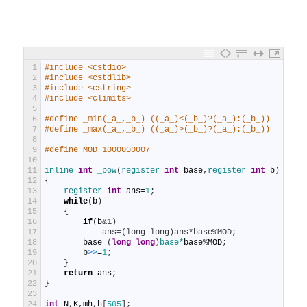
1
#include <cstdio>
2
#include <cstdlib>
3
#include <cstring>
4
#include <climits>
5
6
#define _min(_a_,_b_) ((_a_)<(_b_)?(_a_):(_b_))
7
#define _max(_a_,_b_) ((_a_)>(_b_)?(_a_):(_b_))
8
9
#define MOD 1000000007
10
11
inline 
int
_pow
(
register 
int
base
,
register 
int
b
)
12
{
13
register 
int
ans
=
1
;
14
while
(
b
)
15
{
16
if
(
b
&1)
17
            ans=(long long)ans*base%MOD;
18
base
=
(
long
long
)
base*
base
%
MOD
;
19
b
>
>
=
1
;
20
}
21
return
ans
;
22
}
23
24
int
N
,
K
,
mh
,
h
[
505
]
;