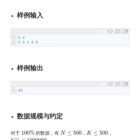
样例输入
1
5
2
2
2
3
1
2
4
样例输出
1
43
数据规模与约定
100
%
≤
500
≤
500
对于
的数据，有
，
，
N
K