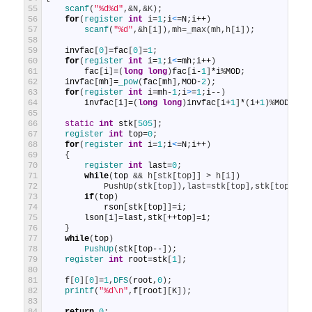
55
scanf
(
"%d%d"
,
&N,&K);
56
for
(
register 
int
i
=
1
;
i
<
=
N
;
i
++
)
57
scanf
(
"%d"
,
&h[i]),mh=_max(mh,h[i]);
58
59
invfac
[
0
]
=
fac
[
0
]
=
1
;
60
for
(
register 
int
i
=
1
;
i
<
=
mh
;
i
++
)
61
fac
[
i
]
=
(
long
long
)
fac
[
i
-
1
]
*
i
%
MOD
;
62
invfac
[
mh
]
=
_pow
(
fac
[
mh
]
,
MOD
-
2
)
;
63
for
(
register 
int
i
=
mh
-
1
;
i
>
=
1
;
i
--
)
64
invfac
[
i
]
=
(
long
long
)
invfac
[
i
+
1
]
*
(
i
+
1
)
%
MOD
;
65
66
static
int
stk
[
505
]
;
67
register 
int
top
=
0
;
68
for
(
register 
int
i
=
1
;
i
<
=
N
;
i
++
)
69
{
70
register 
int
last
=
0
;
71
while
(
top
&& h[stk[top]] > h[i])
72
            PushUp(stk[top]),last=stk[top],stk[top--]=
73
if
(
top
)
74
rson
[
stk
[
top
]
]
=
i
;
75
lson
[
i
]
=
last
,
stk
[
++
top
]
=
i
;
76
}
77
while
(
top
)
78
PushUp
(
stk
[
top
--
]
)
;
79
register 
int
root
=
stk
[
1
]
;
80
81
f
[
0
]
[
0
]
=
1
,
DFS
(
root
,
0
)
;
82
printf
(
"%d\n"
,
f
[
root
]
[
K
]
)
;
83
84
return
0
;