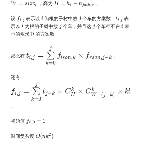
=
=
−
，高为
。
W
s
i
z
e
H
h
h
i
i
f
a
t
h
e
r
设
表示以
为根的子树中放
个车的方案数；
表
f
i
j
t
,
,
i
j
i
j
示以
为根的子树中放
个车，并且这
个车都不在
表
i
j
j
i
示的矩形中 的方案数。
j
=
×
∑
t
f
f
那么有
。
,
,
,
−
i
j
l
s
o
n
k
r
s
o
n
j
k
=
0
k
还有
j
=
×
×
×
!
k
k
∑
f
t
C
C
k
,
−
i
j
j
k
−
(
−
)
H
W
j
k
=
0
k
。
=
1
初始值
f
0
,
0
2
(
)
时间复杂度
O
n
k