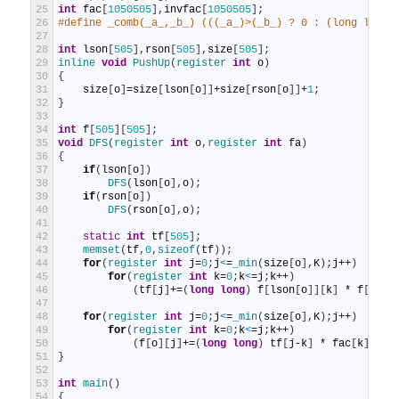
25
int
fac
[
1050505
]
,
invfac
[
1050505
]
;
26
#define _comb(_a_,_b_) (((_a_)>(_b_) ? 0 : (long long)
27
28
int
lson
[
505
]
,
rson
[
505
]
,
size
[
505
]
;
29
inline 
void
PushUp
(
register 
int
o
)
30
{
31
size
[
o
]
=
size
[
lson
[
o
]
]
+
size
[
rson
[
o
]
]
+
1
;
32
}
33
34
int
f
[
505
]
[
505
]
;
35
void
DFS
(
register 
int
o
,
register 
int
fa
)
36
{
37
if
(
lson
[
o
]
)
38
DFS
(
lson
[
o
]
,
o
)
;
39
if
(
rson
[
o
]
)
40
DFS
(
rson
[
o
]
,
o
)
;
41
42
static
int
tf
[
505
]
;
43
memset
(
tf
,
0
,
sizeof
(
tf
)
)
;
44
for
(
register 
int
j
=
0
;
j
<
=
_min
(
size
[
o
]
,
K
)
;
j
++
)
45
for
(
register 
int
k
=
0
;
k
<
=
j
;
k
++
)
46
(
tf
[
j
]
+=
(
long
long
)
f
[
lson
[
o
]
]
[
k
]
*
f
[
rson
47
48
for
(
register 
int
j
=
0
;
j
<
=
_min
(
size
[
o
]
,
K
)
;
j
++
)
49
for
(
register 
int
k
=
0
;
k
<
=
j
;
k
++
)
50
(
f
[
o
]
[
j
]
+=
(
long
long
)
tf
[
j
-
k
]
*
fac
[
k
]
%
MO
51
}
52
53
int
main
(
)
54
{