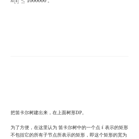
[
]
≤
1000000
。
h
i
把笛卡尔树建出来，在上面树形DP。
为了方便，在这里认为 笛卡尔树中的一个点
表示的矩形
i
不包括它的所有子节点所表示的矩形，即这个矩形的宽为