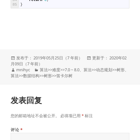
85
}
发
发
发布于： 2019年05月25日（7 年前）
更新于： 2020年02
布
布
月09日（7 年前）
于
作
分
于
mnihyc
算法
>>
难度
>>
7.0 ~ 8.0
、
算法
>>
动态规划
>>
树形
、
者
类
算法
>>
数据结构
>>
树形
>>
笛卡尔树
发表回复
您的邮箱地址不会被公开。
必填项已用
*
标注
评论
*